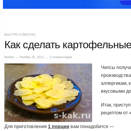
БЫСТРО И ВКУСНО
Как сделать картофельны
Marlen
Ноябрь 24, 2012
2 комментария
Чипсы получа
производства,
аллергикам, 
вкусовыми до
Итак, присту
рецептом от 
Для приготовления
1 порции
вам понадобится —