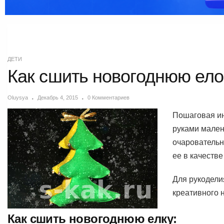
ДЕТИ
Как сшить новогоднюю ело
Oluysya
Декабрь 4, 2015
0 Комментариев
Пошаговая ин
руками мален
очаровательн
ее в качеств
Для рукодели
креативного 
Как сшить новогоднюю елку: