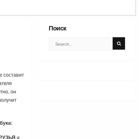
Поиск
е составит
ателя
тно, он
 получит
бука:
РУЗЬЯ
и