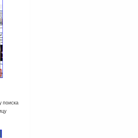
у поиска
ицу