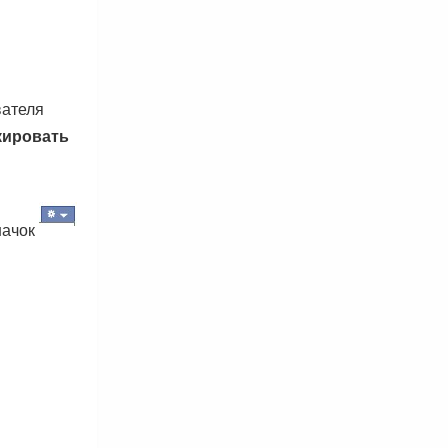
вателя
кировать
начок