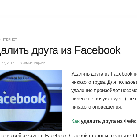
ИНТЕРНЕТ
далить друга из Facebook
 27, 2012
8 комментариев
Удалить друга из Facebook н
никакого труда. Для пользов
удаление произойдет незаме
ничего не почувствует :), не
никакого оповещения.
Как
удалить друга из Фейс
те в свой аккаунт в Facebook. С левой стороны щелкните
Д