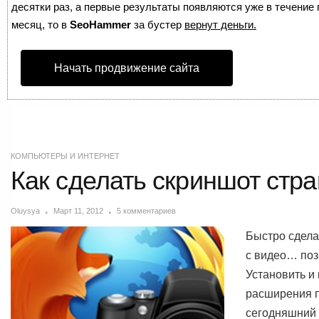
десятки раз, а первые результаты появляются уже в течение п
месяц, то в
SeoHammer
за бустер
вернут деньги.
Начать продвижение сайта
КОМПЬЮТЕРЫ И ИНТЕРНЕТ
Как сделать скриншот стран
Oluysya
Март 11, 2012
5 комментариев
Быстро сдела
с видео… позв
Установить и
расширения п
сегодняшний 