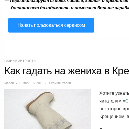
—
Персонализирует скидки, чаевые, кэшбэк и предопла
—
Увеличивает доходимость и помогает больше зара
Начать пользоваться сервисом
РАЗНЫЕ ХИТРОСТИ
Как гадать на жениха в Кр
Marlen
Январь 18, 2012
4 комментария
Хотите узнат
читателям «
С
некоторое вр
Крещением, в