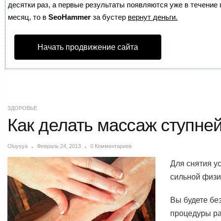
десятки раз, а первые результаты появляются уже в течение п
месяц, то в
SeoHammer
за бустер
вернут деньги.
Начать продвижение сайта
ЗДОРОВЬЕ
Как делать массаж ступне
Oluysya
Февраль 24, 2013
0 Комментариев
Для снятия у
сильной физи
Вы будете бе
процедуры ра