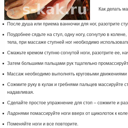
Как делать ма
После душа или приема ванночки для ног, разотрите ст
Поудобнее сядьте на стул, одну ногу, согнутую в колене
тела, при массаже ступней ног необходимо использоват
Смажьте кремом ступню согнутой ноги, разотрите ее, на
Затем большими пальцами рук тщательно промассируйт
Массаж необходимо выполнять круговыми движениями 
Сожмите руку в кулак и гребнями пальцев массируйте 
надавливая.
Сделайте простое упражнение для стоп – сожмите и ра
Ладонями помассируйте ноги вверх от щиколоток к коле
Поменяйте ноги и все повторите.