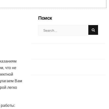
Поиск
оказаниям
м, что не
ректной
длагаем Вам
рой легко
 работы: