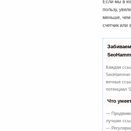
Если мы в ко
пользу, увел
меньше, чем
счетчик или 
Забиваем
SeoHamm
Каждая ссыл
SeoHammer 
вечные ссыл
потенциал 
Что умее
— Продвижен
лучших ссыл
— Регулярна