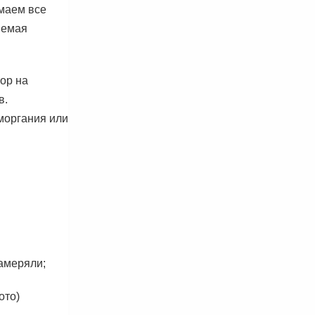
маем все
яемая
ор на
в.
моргания или
замеряли;
ото)