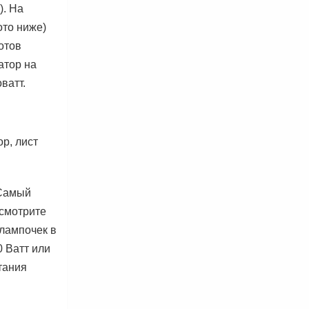
). На
ото ниже)
отов
атор на
ватт.
р, лист
 Самый
осмотрите
 лампочек в
0 Ватт или
тания