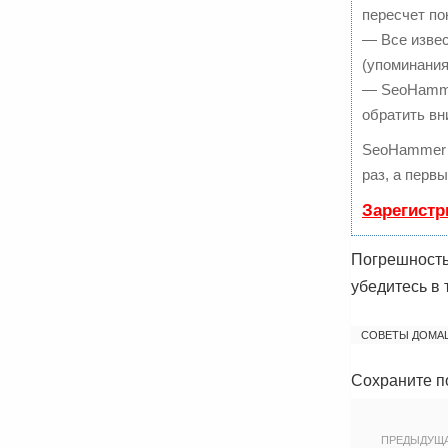
пересчет по
— Все изве
(упоминания
— SeoHammer
обратить вн
SeoHammer 
раз, а перв
Зарегистр
Погрешность
убедитесь в 
СОВЕТЫ ДОМА
Сохраните п
ПРЕДЫДУЩ