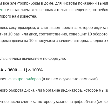
м все электроприборы в доме, для чистоты показаний выни
еток
и оставляем включенными только освещение, потребл
торого нам известна.
шись секундомером, отсчитываем время за которое индикат
гнет 10 раз, или диск, соответственно, совершит 10 оборото
время делим на 10 и получаем значение интервала одного 
сть счетчика вычисляем по формуле:
× А ÷ 3600 — 1) × 100%
ность
электроприборов
(в нашем случае это лампочки)
ного оборота диска или моргание индикатора, которое мы 
чное число счетчика, которое указано на циферблате (см. ф