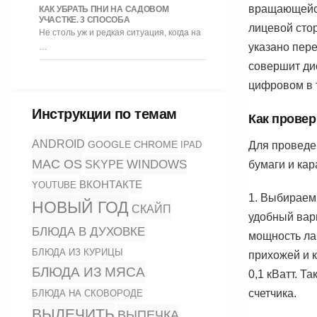
вращающейся
КАК УБРАТЬ ПНИ НА САДОВОМ
УЧАСТКЕ. 3 СПОСОБА
лицевой стор
Не столь уж и редкая ситуация, когда на
указано пере
…
совершит дис
цифровом в т
Инструкции по темам
Как провер
ANDROID
GOOGLE CHROME
IPAD
Для проведе
MAC OS
WINDOWS
SKYPE
бумаги и ка
ВКОНТАКТЕ
YOUTUBE
1. Выбираем 
НОВЫЙ ГОД
СКАЙП
удобный вари
БЛЮДА В ДУХОВКЕ
мощность ла
БЛЮДА ИЗ КУРИЦЫ
прихожей и к
БЛЮДА ИЗ МЯСА
0,1 кВатт. 
счетчика.
БЛЮДА НА СКОВОРОДЕ
ВЫЛЕЧИТЬ
ВЫПЕЧКА