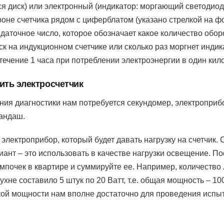
 диск) или электронный (индикатор: моргающий светодиод
оне счетчика рядом с циферблатом (указано стрелкой на ф
даточное число, которое обозначает какое количество обор
к на индукционном счетчике или сколько раз моргнет индик
ечение 1 часа при потреблении электроэнергии в один кило
ить электросчетчик
ния диагностики нам потребуется секундомер, электроприбо
рандаш.
электроприбор, который будет давать нагрузку на счетчик.
ант – это использовать в качестве нагрузки освещение. П
мпочек в квартире и суммируйте ее. Например, количество
ухне составило 5 штук по 20 Ватт, т.е. общая мощность – 10
Такой мощности нам вполне достаточно для проведения испы