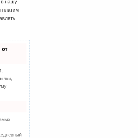
 в нашу
ы платим
авлять
 от
M.
ылки,
уму
самых
ежедневный