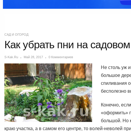
САД И ОГОРОД
Как убрать пни на садовом
S-Kak.ru
Май 28, 2017
0 Комментариев
Не столь уж и
большое дере
спиливания о
бесполезно в
Конечно, есл
«оформить» п
большой. Но к
краю участка, а в самом его центре, то волей-неволей пр