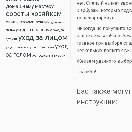
нет. Спелый начнет звонк
домашнему мастеру
к арбузам, которые под
советы хозяйкам
транспортировке.
сшить своими руками
удалить
Никогда не покупайте а
уход за волосами
пятно
уход за
надрезами, чтобы избеж
уход за лицом
детьми
главное при выборе слад
уход
уход за ногами
уход за ногтями
нескольких попыток вы с
за телом
холодные закуски
Желаем удачного выбор
Спасибо!
Вас также могут
инструкции: