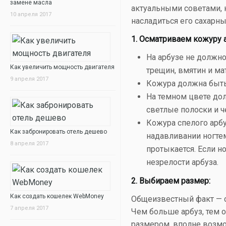
замене масла
актуальными советами, 
10 апреля 2017
насладиться его сахарн
1. Осматриваем кожуру а
На арбузе не должн
Как увеличить мощность двигателя
трещин, вмятин и ма
9 апреля 2017
Кожура должна быть
На темном цвете до
светлые полоски и ч
Кожура спелого арбу
Как забронировать отель дешево
надавливании ногтем
8 апреля 2017
протыкается. Если н
незрелости арбуза.
2. Выбираем размер:
Как создать кошелек WebMoney
Общеизвестный факт — с
7 апреля 2017
Чем больше арбуз, тем о
размером, вполне возмо