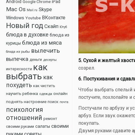
Android
Google Chrome
iPad
Mac Os
Skype
Mail.ru
ВКонтакте
Windows
Youtube
Новый год
Скайп
Ютуб
блюда в духовке
блюда из
блюда из мяса
курицы
вылечить
блюда из рыбы
выпечка
деньги
десерты
5. Сухой и желтый хвост
как
созрел.
интересности
выбрать
как
6. Постукивания и сдавл
похудеть
как чистить
Чтобы выбрать спелый и 
научить ребенка
онлайн
одежда
постучите, похлопайте и 
поднять настроение
поиск
почта
Постучали по арбузу и 
психология
арбуз. Если звук окажетс
отношений
ремонт
покупать.
своими
салаты
своими руками
Двумя руками сдавите а
советы
руками