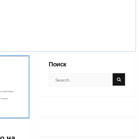
Поиск
о на