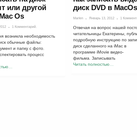
т или другой
диск DVD в MacO
Mac Os
Marlen
Январь 13, 2012
1 Коммент
2012
1 Комментарий.
Отвечая на вопрос нашей пост
читательницы Екатерины, публ
ня возникла необходимость
подробную инструкцию по запи
диск обычные файлы:
диск сделанного на iMac в
умент и папку с фото.
программе iMovie видео-
спектировать процесс
фильма. Записывать
Читать полностью…
остью…