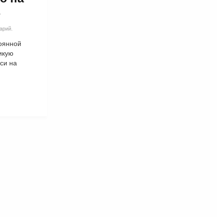
s
арий.
оянной
икую
си на