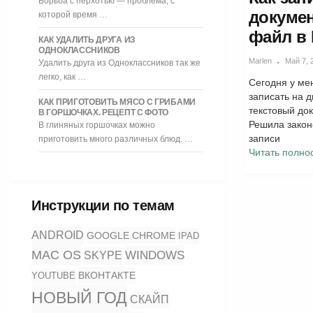
Борьба с перхотью — проблема, с
докумен
которой время …
файл в 
КАК УДАЛИТЬ ДРУГА ИЗ
ОДНОКЛАССНИКОВ
Marlen
Май 7, 
Удалить друга из Одноклассников так же
легко, как …
Сегодня у ме
записать на 
КАК ПРИГОТОВИТЬ МЯСО С ГРИБАМИ
текстовый док
В ГОРШОЧКАХ. РЕЦЕПТ С ФОТО
Решила закон
В глиняных горшочках можно
записи
приготовить много различных блюд. …
Читать полн
Инструкции по темам
ANDROID
GOOGLE CHROME
IPAD
MAC OS
WINDOWS
SKYPE
ВКОНТАКТЕ
YOUTUBE
НОВЫЙ ГОД
СКАЙП