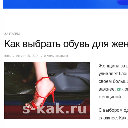
ЗА РУЛЕМ
Как выбрать обувь для же
Irma
Август 20, 2014
0 Комментариев
Женщина за р
удивляет бло
своем больши
важнее,
как
о
женщиной.
С выбором од
сложнее. Как