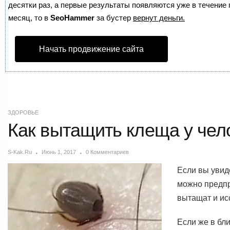
десятки раз, а первые результаты появляются уже в течение п
месяц, то в
SeoHammer
за бустер
вернут деньги.
Начать продвижение сайта
ЗДОРОВЬЕ
Как вытащить клеща у чел
S-Kak.ru
Июнь 1, 2017
0 Комментариев
Если вы увиде
можно предпр
вытащат и ис
Если же в бл