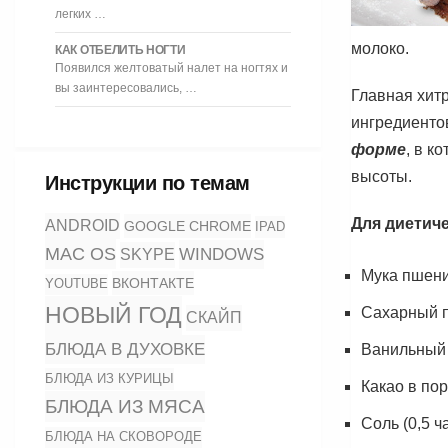
легких …
молоко.
КАК ОТБЕЛИТЬ НОГТИ
Появился желтоватый налет на ногтях и
вы заинтересовались, …
Главная хитр
ингредиенто
форме
, в к
высоты.
Инструкции по темам
Для диетич
ANDROID
GOOGLE CHROME
IPAD
MAC OS
WINDOWS
SKYPE
Мука пшени
ВКОНТАКТЕ
YOUTUBE
НОВЫЙ ГОД
Сахарный п
СКАЙП
БЛЮДА В ДУХОВКЕ
Ванильный 
БЛЮДА ИЗ КУРИЦЫ
Какао в пор
БЛЮДА ИЗ МЯСА
Соль (0,5 ч
БЛЮДА НА СКОВОРОДЕ