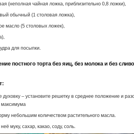
ая (неполная чайная ложка, приблизительно 0,8 ложки),
овый обычный (1 столовая ложка),
ое масло (5 столовых ложек),
),
удра для посыпки.
ние постного торта без яиц, без молока и без слив
т:
е духовку – установите решетку в среднее положение и раз
о максимума
рму небольшим количеством растительного масла.
неё муку, сахар, какао, соду, соль.