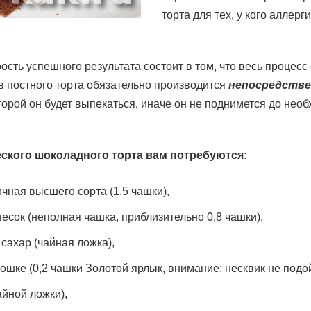
торта для тех, у кого аллерг
ость успешного результата состоит в том, что весь процес
в постного торта обязательно производится
непосредстве
оторой он будет выпекаться, иначе он не поднимется до нео
еского шоколадного торта вам потребуются:
чная высшего сорта (1,5 чашки),
есок (неполная чашка, приблизительно 0,8 чашки),
сахар (чайная ложка),
ошке (0,2 чашки Золотой ярлык, внимание: несквик не подой
айной ложки),