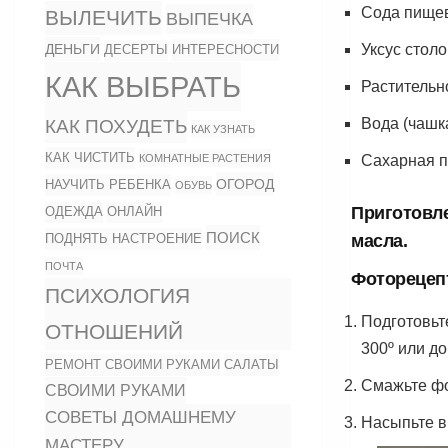
Сода пищев
ВЫЛЕЧИТЬ
ВЫПЕЧКА
ДЕНЬГИ
Уксус стол
ИНТЕРЕСНОСТИ
ДЕСЕРТЫ
КАК ВЫБРАТЬ
Растительн
Вода (чашка
КАК ПОХУДЕТЬ
КАК УЗНАТЬ
КАК ЧИСТИТЬ
КОМНАТНЫЕ РАСТЕНИЯ
Сахарная п
ОГОРОД
НАУЧИТЬ РЕБЕНКА
ОБУВЬ
Приготовле
ОДЕЖДА
ОНЛАЙН
ПОИСК
ПОДНЯТЬ НАСТРОЕНИЕ
масла.
ПОЧТА
Фоторецеп
ПСИХОЛОГИЯ
Подготовьт
ОТНОШЕНИЙ
300º или д
РЕМОНТ СВОИМИ РУКАМИ
САЛАТЫ
Смажьте фо
СВОИМИ РУКАМИ
СОВЕТЫ ДОМАШНЕМУ
Насыпьте в 
МАСТЕРУ