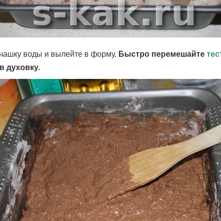
чашку воды и вылейте в форму.
Быстро перемешайте
тес
в духовку.