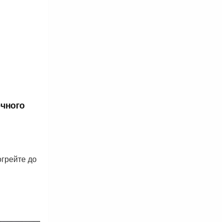
очного
огрейте до