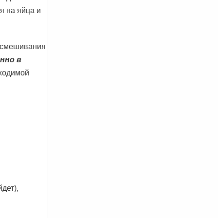
ия на яйца и
с смешивания
нно в
бходимой
дет),