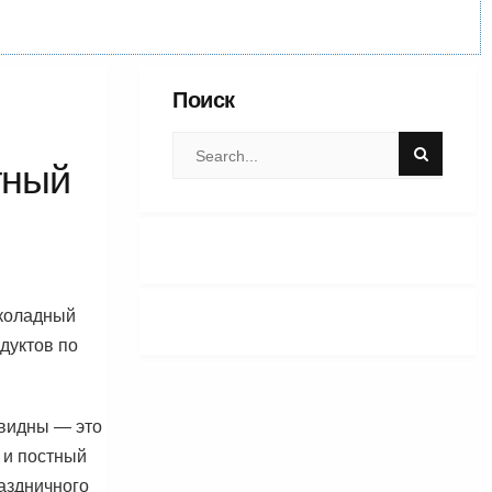
Поиск
тный
околадный
дуктов по
видны — это
 и постный
аздничного