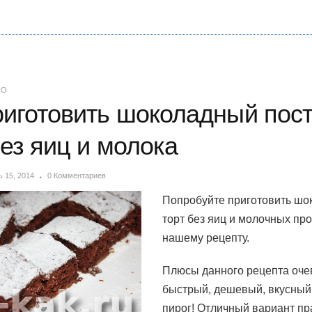
НО
риготовить шоколадный пос
без яиц и молока
 15, 2014
0 Комментариев
Попробуйте приготовить ш
торт без яиц и молочных про
нашему рецепту.
Плюсы данного рецепта оче
быстрый, дешевый, вкусный
пирог! Отличный вариант пр