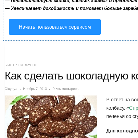
—
Персонализирует скидки, чаевые, кэшбэк и предопла
—
Увеличивает доходимость и помогает больше зара
Начать пользоваться сервисом
БЫСТРО И ВКУСНО
Как сделать шоколадную к
Oluysya
Ноябрь 7, 2013
0 Комментариев
В ответ на в
колбасу, «
Спр
печенья со с
Для холодно