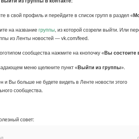
 выйти из группы в контакте:
е в свой профиль и перейдите в список групп в раздел «
М
ите на название
группы
, из которой созрели выйти. Или пе
ппы из Ленты новостей — vk.com/feed.
оготипом сообщества нажмите на кнопочку «
Вы состоите 
адающем меню щелкните пункт «
Выйти из группы
».
 и Вы больше не будете видеть в Ленте новости этого
ьного сообщества.
олезный совет:
АЯ