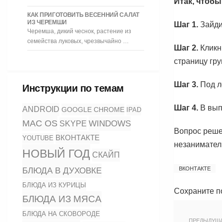
Итак, чтобы
КАК ПРИГОТОВИТЬ ВЕСЕННИЙ САЛАТ
ИЗ ЧЕРЕМШИ
Шаг 1.
Зайдит
Черемша, дикий чеснок, растение из
семейства луковых, чрезвычайно …
Шаг 2.
Кликн
страницу гру
Шаг 3.
Под л
Инструкции по темам
Шаг 4.
В вып
ANDROID
GOOGLE CHROME
IPAD
MAC OS
WINDOWS
SKYPE
Вопрос решен
ВКОНТАКТЕ
YOUTUBE
незанимател
НОВЫЙ ГОД
СКАЙП
БЛЮДА В ДУХОВКЕ
ВКОНТАКТЕ
БЛЮДА ИЗ КУРИЦЫ
Сохраните п
БЛЮДА ИЗ МЯСА
БЛЮДА НА СКОВОРОДЕ
ПРЕДЫДУЩ