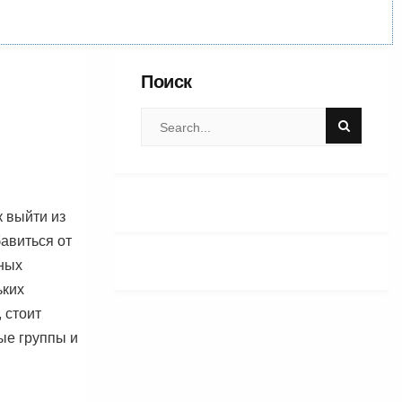
Поиск
к выйти из
бавиться от
ных
ьких
 стоит
ые группы и