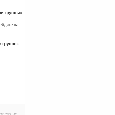
ои группы
».
рейдите на
в группе
».
СЛЕДУЮЩАЯ