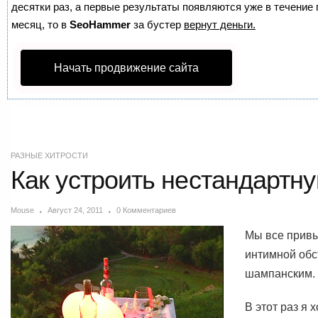
десятки раз, а первые результаты появляются уже в течение п
месяц, то в
SeoHammer
за бустер
вернут деньги.
Начать продвижение сайта
РАЗНЫЕ ХИТРОСТИ
Как устроить нестандартн
Mouse
Август 24, 2011
0 Комментариев
Мы все привы
интимной обс
шампанским.
В этот раз я