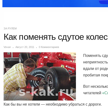
ЗА РУЛЕМ
Как поменять сдутое коле
Vovan
Август 20, 2011
0 Комментариев
Поменять сду
неприятность
вдали от родн
пробитая пок
Вот нескольк
читателей
«С
Как бы вы не хотели — необходимо убраться с дороги.