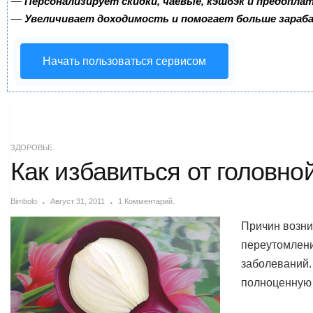
—
Персонализирует скидки, чаевые, кэшбэк и предопла
—
Увеличивает доходимость и помогает больше зара
Начать пользоваться сервисом
ЗДОРОВЬЕ
Как избавиться от головно
Bimbolo
Август 31, 2011
1 Комментарий.
Причин возни
переутомлени
заболеваний
полноценную