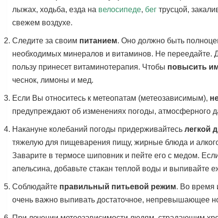
лыжах, ходьба, езда на
велосипеде
,
бег
трусцой, закали
свежем воздухе.
Следите за своим
питанием
. Оно должно быть полноц
необходимых минералов и витаминов. Не переедайте. 
пользу принесет витаминотерапия. Чтобы
повысить и
чеснок, лимоны и мед.
Если Вы относитесь к метеопатам (метеозависимым),
н
предупреждают об изменениях погоды, атмосферного д
Накануне колебаний погоды придерживайтесь
легкой 
тяжелую для пищеварения пищу, жирные блюда и алког
Заварите в термосе шиповник и пейте его с медом. Если
апельсина, добавьте стакан теплой воды и выпивайте е
Соблюдайте
правильный питьевой режим
. Во время
очень важно выпивать достаточное, непревышающее но
При лечении метеозависимости людям, страдающим хро