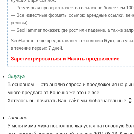
лучших бирж ссылок.
— Регулярная проверка качества ссылок по более чем 100
— Все известные форматы ссылок: арендные ссылки, вечны
релизы).
— SeoHammer покажет, где рост или падение, а также запр
SeoHammer еще предоставляет технологию
Буст
, она ус
в течение первых 7 дней.
Зарегистрироваться и Начать продвижение
Oluysya
В основном — это анализ спроса и предложения на рынке
много предлагают. Конечно же это не всё.
Хотелось бы почитать Ваш сайт, мы любознательные 🙂
Татьяна
У меня мама мужа постоянно жалуется на головную бол
не скромный вопрос: ваш сайт создан 2011.08.13. Как в