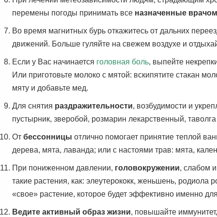
перемены погоды принимать все
назначенные врачом
Во время магнитных бурь откажитесь от дальних переез
движений. Больше гуляйте на свежем воздухе и отдыхай
Если у Вас начинается
головная боль
, выпейте некрепк
Или приготовьте молоко с мятой: вскипятите стакан моло
мяту и добавьте мед.
Для снятия
раздражительности
, возбудимости и укре
пустырник, зверобой, розмарин лекарственный, таволг
От
бессонницы
отлично помогает принятие теплой ва
дерева, мята, лаванда; или с настоями трав: мята, кале
При пониженном давлении,
головокружении
, слабом 
такие растения, как: элеутерококк, женьшень, родиола 
«свое» растение, которое будет эффективно именно для
Ведите активный образ жизни
, повышайте иммунитет