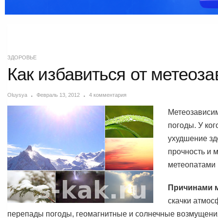
ЗДОРОВЬЕ
Как избавиться от метеоз
Oluysya
Февраль 13, 2012
4 комментария
Метеозависим
погоды. У ко
ухудшение зд
прочность и 
метеопатами
Причинами 
скачки атмос
перепады погоды, геомагнитные и солнечные возмущения 