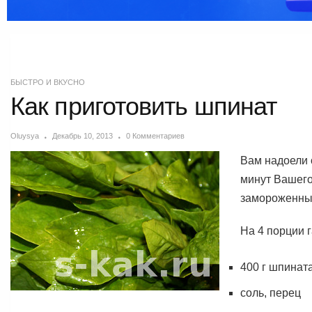
БЫСТРО И ВКУСНО
Как приготовить шпинат
Oluysya
Декабрь 10, 2013
0 Комментариев
Вам надоели 
минут Вашего
замороженных
На 4 порции 
400 г шпинат
соль, перец