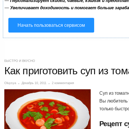
—
Персонализирует скидки, чаевые, кэшбэк и предопла
—
Увеличивает доходимость и помогает больше зара
Начать пользоваться сервисом
БЫСТРО И ВКУСНО
Как приготовить суп из то
Oluysya
Декабрь 10, 2011
2 комментария
Суп из томатн
Вы любитель т
только быстро
Рецепт с