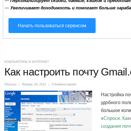
—
Персонализирует скидки, чаевые, кэшбэк и предопла
—
Увеличивает доходимость и помогает больше зара
Начать пользоваться сервисом
КОМПЬЮТЕРЫ И ИНТЕРНЕТ
Как настроить почту Gmail
Oluysya
Январь 29, 2012
0 Комментариев
Настройка по
удобного пол
большое коли
«
Спроси, Как
создания поч