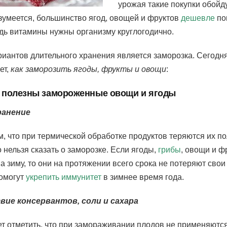
урожая такие покупки обойд
зумеется, большинство ягод, овощей и фруктов
дешевле
по
едь витамины нужны организму круглогодично.
риантов длительного хранения является заморозка. Сегодн
ет,
как заморозить ягоды, фрукты и овощи
:
к полезны замороженные овощи и ягоды
ранение
м, что при термической обработке продуктов теряются их п
о нельзя сказать о заморозке. Если ягоды,
грибы
, овощи и ф
а зиму, то они на протяжении всего срока не потеряют сво
омогут
укрепить иммунитет
в зимнее время года.
вие консервантов, соли и сахара
ет отметить, что при замораживании плодов
не применяются