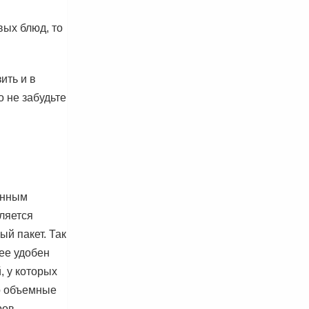
вых блюд, то
ить и в
 не забудьте
енным
ляется
й пакет. Так
ее удобен
, у которых
о объемные
ров