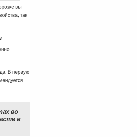
морозке вы
войства, так
е
енно
ода. В первую
омендуется
тах во
ществ в