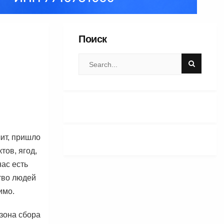
Поиск
чит, пришло
тов, ягод,
нас есть
тво людей
имо.
езона сбора