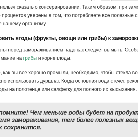
о нельзя сказать о консервировании. Таким образом, при за
о процентов уверены в том, что потребляете все полезные с
 нашему организму.
овить ягоды (фрукты, овощи или грибы) к заморозк
укты перед замораживанием надо как следует вымыть. Особ
имание на
грибы
и корнеплоды.
о, как вы все хорошо промыли, необходимо, чтобы стекла в
но использовать дуршлаг. Когда основная вода стечет, рек
оды на полотенце или салфетку для полного их высыхания.
помните! Чем меньше воды будет на продук
емя замораживания, тем более полезных ве
х сохранится.