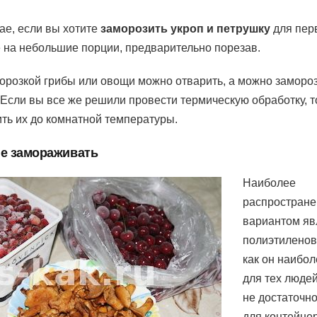
чае, если вы хотите
заморозить укроп и петрушку
для пер
е на небольшие порции, предварительно порезав.
орозкой грибы или овощи можно отварить, а можно замороз
Если вы все же решили провести термическую обработку, то
ить их до комнатной температуры.
ше замораживать
Наиболее
распростран
вариантом яв
полиэтиленовы
как он наибол
для тех людей
не достаточн
для контейне