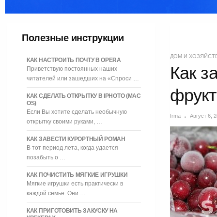
Полезные инструкции
ДОМ И ХОЗЯЙСТ
КАК НАСТРОИТЬ ПОЧТУ В OPERA
Как з
Приветствую постоянных наших
читателей или зашедших на «Спроси …
фрукт
КАК СДЕЛАТЬ ОТКРЫТКУ В IPHOTO (MAC
OS)
Если Вы хотите сделать необычную
Irma
Август 6, 
открытку своими руками, …
КАК ЗАВЕСТИ КУРОРТНЫЙ РОМАН
В тот период лета, когда удается
позабыть о …
КАК ПОЧИСТИТЬ МЯГКИЕ ИГРУШКИ
Мягкие игрушки есть практически в
каждой семье. Они …
КАК ПРИГОТОВИТЬ ЗАКУСКУ НА