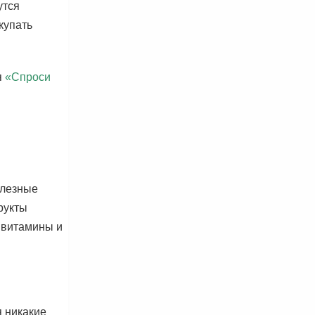
утся
купать
я
«Спроси
олезные
рукты
и витамины и
 никакие