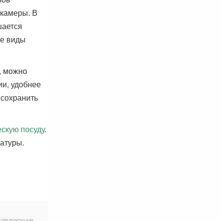
камеры. В
шается
е виды
, можно
и, удобнее
 сохранить
скую посуду
.
ратуры.