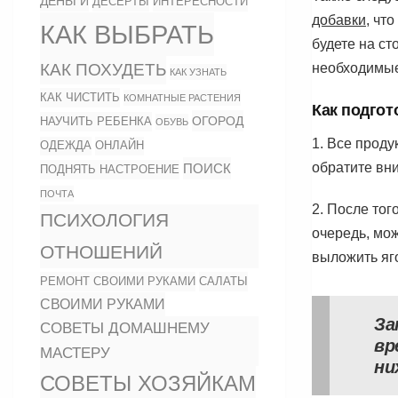
ДЕНЬГИ
ИНТЕРЕСНОСТИ
ДЕСЕРТЫ
добавки
, чт
КАК ВЫБРАТЬ
будете на ст
КАК ПОХУДЕТЬ
необходимые
КАК УЗНАТЬ
КАК ЧИСТИТЬ
КОМНАТНЫЕ РАСТЕНИЯ
Как подгот
ОГОРОД
НАУЧИТЬ РЕБЕНКА
ОБУВЬ
1. Все прод
ОДЕЖДА
ОНЛАЙН
обратите вн
ПОИСК
ПОДНЯТЬ НАСТРОЕНИЕ
ПОЧТА
2. После тог
ПСИХОЛОГИЯ
очередь, мож
ОТНОШЕНИЙ
выложить яг
РЕМОНТ СВОИМИ РУКАМИ
САЛАТЫ
СВОИМИ РУКАМИ
За
СОВЕТЫ ДОМАШНЕМУ
вр
МАСТЕРУ
ни
СОВЕТЫ ХОЗЯЙКАМ