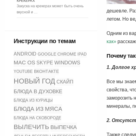
КРЕКЕРАХ
Закуска на крекерах может быть очень
дешевле. Ра
вкусной и …
летом. Но в
Одним из ва
Инструкции по темам
как»
расскаж
ANDROID
GOOGLE CHROME
IPAD
Почему та
MAC OS
WINDOWS
SKYPE
1. Долгое х
ВКОНТАКТЕ
YOUTUBE
НОВЫЙ ГОД
Все мы знае
СКАЙП
свойства, чт
БЛЮДА В ДУХОВКЕ
заморозить н
БЛЮДА ИЗ КУРИЦЫ
минералы, п
БЛЮДА ИЗ МЯСА
БЛЮДА НА СКОВОРОДЕ
2. Отсутст
ВЫЛЕЧИТЬ
ВЫПЕЧКА
Также следу