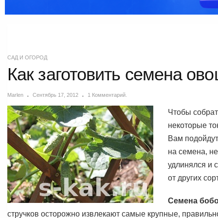
САД И ОГОРОД
Как заготовить семена ово
Marlen
Сентябрь 17, 2012
1 Комментарий.
Чтобы собрат
некоторые то
Вам подойдут
на семена, н
удлинялся и 
от других сор
Семена боб
стручков осторожно извлекают самые крупные, правильн