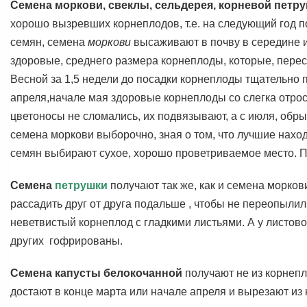
Семена моркови, свеклы, сельдерея, корневой петру
хорошо вызревших корнеплодов, т.е. на следующий год п
семян, семена
моркови
высаживают в почву в середине 
здоровые, среднего размера корнеплоды, которые, пересы
Весной за 1,5 недели до посадки корнеплоды тщательно 
апреля,начале мая здоровые корнеплоды со слегка отро
цветоносы не сломались, их подвязывают, а с июля, об
семена моркови выборочно, зная о том, что лучшие нахо
семян выбирают сухое, хорошо проветриваемое место. П
Семена
петрушки
получают так же, как и семена морков
рассадить друг от друга подальше , чтобы не переопыли
неветвистый корнеплод с гладкими листьями. А у листов
других гофрированы.
Семена капусты белокочанной
получают не из корнепл
достают в конце марта или начале апреля и вырезают из 