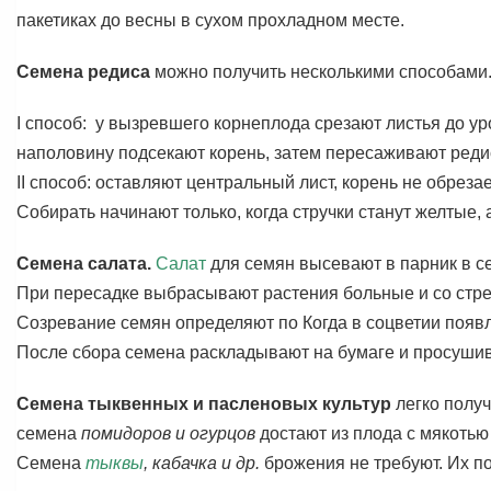
пакетиках до весны в сухом прохладном месте.
Семена редиса
можно получить несколькими способами
I способ: у вызревшего корнеплода срезают листья до у
наполовину подсекают корень, затем пересаживают редис
II способ: оставляют центральный лист, корень не обреза
Собирать начинают только, когда стручки станут желтые,
Семена салата.
Салат
для семян высевают в парник в се
При пересадке выбрасывают растения больные и со стрел
Созревание семян определяют по Когда в соцветии появл
После сбора семена раскладывают на бумаге и просушива
Семена тыквенных и пасленовых культур
легко полу
семена
помидоров и огурцов
достают из плода с мякотью
Семена
тыквы
, кабачка и др.
брожения не требуют. Их п