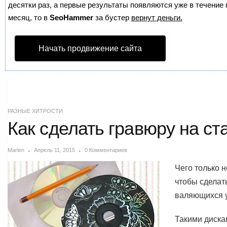
десятки раз, а первые результаты появляются уже в течение п
месяц, то в
SeoHammer
за бустер
вернут деньги.
Начать продвижение сайта
РАЗНЫЕ ХИТРОСТИ
Как сделать гравюру на с
Marlen
Апрель 11, 2015
0 Комментариев
Чего только н
чтобы сделат
валяющихся у
Такими диска